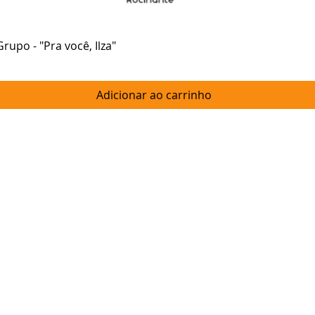
upo - "Pra você, Ilza"
Visualização rápida
Adicionar ao carrinho
music label
brazilian music
música brasileir
música independ
gravadora
selo musical
independent braz
Scubidu Music