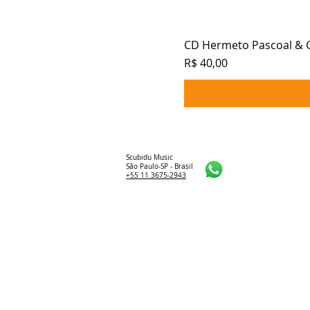
CD Hermeto Pascoal & Gr
Preço
R$ 40,00
Scubidu Music
São Paulo-SP - Brasil
+55 11 3675-2943