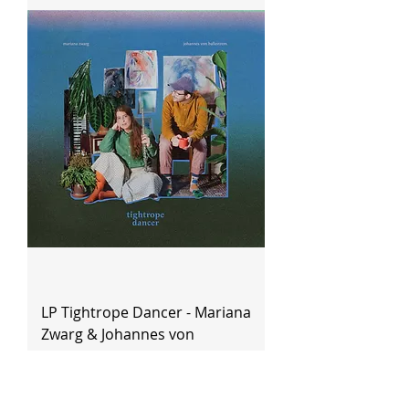
LP Tightrope Dancer - Mariana
Zwarg & Johannes von
Ballestrem
Precio
180,00 BRL