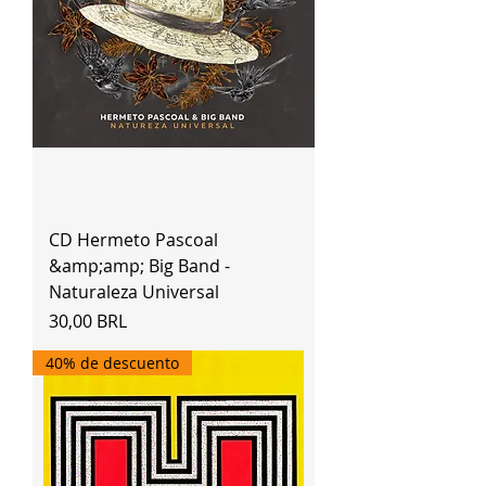
CD Hermeto Pascoal
&amp;amp; Big Band -
Naturaleza Universal
Precio
30,00 BRL
40% de descuento