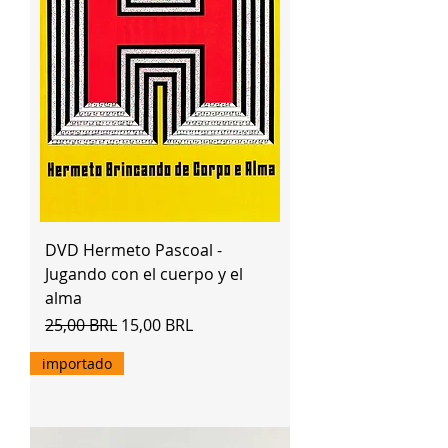
DVD Hermeto Pascoal -
Jugando con el cuerpo y el
alma
Precio
Precio de oferta
25,00 BRL
15,00 BRL
importado