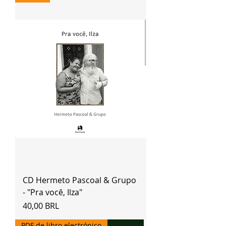
CD Hermeto Pascoal & Grupo
- "Pra você, Ilza"
Precio
40,00 BRL
PDF de libro electrónico